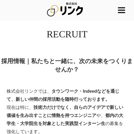
コ
ン
株式会社リン
日本の起業家をもっと多
テ
く、もっと世界へ。
ク
ン
RECRUIT
ツ
へ
ス
キ
採用情報｜私たちと一緒に、次の未来をつくりま
ッ
プ
せんか？
株式会社リンクでは、
タウンワーク・Indeedなどを通じ
て、新しい仲間の採用活動を随時行っております。
現在は特に、
技術力だけでなく、自らのアイデアで新しい
価値を生み出すことに情熱を持つエンジニア
や、
都内の大
学生・大学院生を対象とした実践型インターン生
の募集を
強化しています。