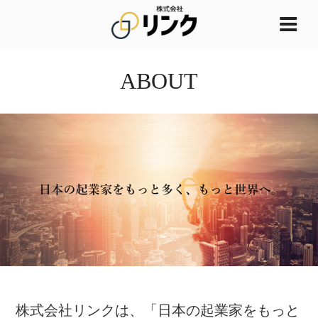
コ
ン
株式会社リン
日本の起業家をもっと多
テ
く、もっと世界へ。
ク
ン
ABOUT
ツ
へ
ス
キ
ッ
プ
株式会社リンクは、「日本の起業家をもっと